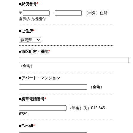
■郵便番号
*
〒
－
（半角）住所
自動入力機能付
■ご住所
*
■市区町村・番地
*
（全角）
■アパート・マンション
（全角）
■携帯電話番号
*
（半角）例）012-345-
6789
■E-mail
*