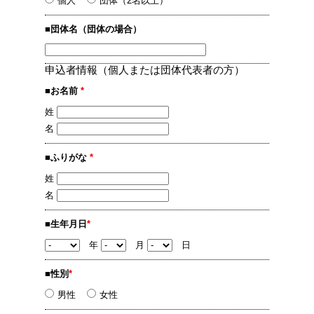
個人
団体（2名以上）
■団体名（団体の場合）
申込者情報（個人または団体代表者の方）
■お名前
*
姓
名
■ふりがな
*
姓
名
■生年月日
*
年
月
日
■性別
*
男性
女性