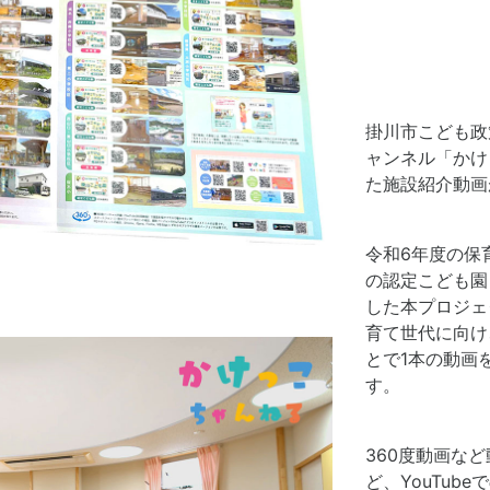
掛川市こども政
ャンネル「かけ
た施設紹介動画
令和6年度の保
の認定こども園
した本プロジェ
育て世代に向け
とで1本の動画
す。
360度動画な
ど、YouTu